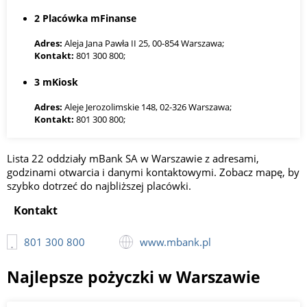
2 Placówka mFinanse
Adres:
Aleja Jana Pawła II 25, 00-854 Warszawa;
Kontakt:
801 300 800;
3 mKiosk
Adres:
Aleje Jerozolimskie 148, 02-326 Warszawa;
Kontakt:
801 300 800;
4 LB WARSZAWA BLUE CITY
Lista 22 oddziały mBank SA w Warszawie z adresami,
Adres:
Aleje Jerozolimskie 179, 02-222 Warszawa;
godzinami otwarcia i danymi kontaktowymi. Zobacz mapę, by
Kontakt:
801 300 800;
szybko dotrzeć do najbliższej placówki.
5 Placówka mFinanse
Kontakt
Adres:
Aleje Jerozolimskie 94, 00-807 Warszawa;
801 300 800
www.mbank.pl
Kontakt:
801 300 800;
Najlepsze pożyczki w Warszawie
6 CUF Warszawa 18
Adres:
Rondo Organizacji Narodów Zjednoczonych 1, 00-124