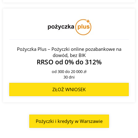
16 mKiosk
Adres:
ul. Powstańców Śląskich 126, 01-466 Warszawa;
Kontakt:
801 300 800;
17 Centrala
Adres:
ul. Prosta 18, 00-850 Warszawa;
Kontakt:
801 300 800;
Pożyczka Plus – Pożyczki online pozabankowe na
dowód, bez BIK
18 AC Warszawa
RRSO od 0% do 312%
Adres:
ul. Prosta 20, 00-850 Warszawa;
od 300 do 20 000 zł
Kontakt:
801 300 800;
30 dni
19 V Oddział Korporacyjny Warszawa
ZŁOŻ WNIOSEK
Adres:
ul. Prosta 68, 00-838 Warszawa;
Kontakt:
801 300 800;
20 I Filia w Warszawie (OddziałKorporacyjny
Pożyczki i kredyty w Warszawie
Bydgoszcz)
Adres:
ul. Wspólna 47/49, 00-684 Warszawa;
Kontakt:
801 300 800;