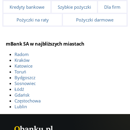
Kredyty bankowe
Szybkie pożyczki
Dla firm
21 Placówka mFinanse
Pożyczki na raty
Pożyczki darmowe
Adres:
ul. Zygmunta Słomińskiego 7, 00-195 Warszawa;
Kontakt:
801 300 800;
22 mKiosk
mBank SA w najbliższych miastach
Adres:
ul. Złota 59, 00-120 Warszawa;
Kontakt:
801 300 800;
Radom
Kraków
Katowice
Toruń
Bydgoszcz
Sosnowiec
Łódź
Gdańsk
Częstochowa
Lublin