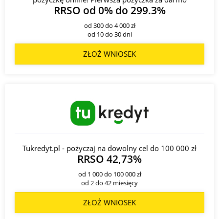
RRSO od 0% do 299.3%
Adres:
ul. Emilii Plater 28, 00-688 Warszawa;
Kontakt:
801 300 800;
od 300 do 4 000 zł
od 10 do 30 dni
12 mKiosk
ZŁOŻ WNIOSEK
Adres:
ul. Górczewska 212/226, 01-460 Warszawa;
Kontakt:
801 300 800;
13 Placówka mFinanse
Adres:
ul. Grochowska 306, 03-840 Warszawa;
Kontakt:
801 300 800;
14 Placówka mFinanse
Adres:
ul. ks. Ignacego Skorupki 5, 00-546 Warszawa;
Tukredyt.pl - pożyczaj na dowolny cel do 100 000 zł
Kontakt:
801 300 800;
RRSO 42,73%
od 1 000 do 100 000 zł
15 III Oddział Korporacyjny Warszawa
od 2 do 42 miesięcy
Adres:
ul. Ostrobramska 95, 04-118 Warszawa;
Kontakt:
801 300 800;
ZŁOŻ WNIOSEK