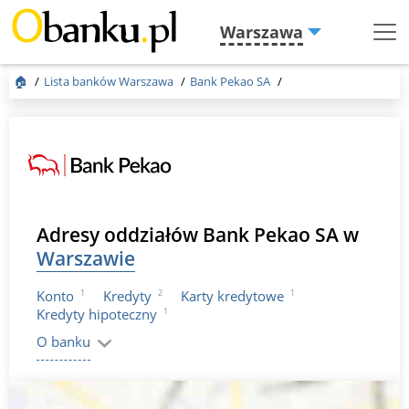
Warszawa
Menu
Burger
🏠
Lista banków Warszawa
Bank Pekao SA
Adresy oddziałów Bank Pekao SA w
Warszawie
1
2
1
Konto
Kredyty
Karty kredytowe
1
Kredyty hipoteczny
O banku