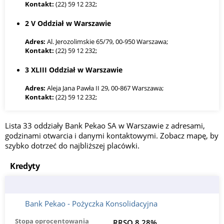
Kontakt:
(22) 59 12 232;
2 V Oddział w Warszawie
Adres:
Al. Jerozolimskie 65/79, 00-950 Warszawa;
Kontakt:
(22) 59 12 232;
3 XLIII Oddział w Warszawie
Adres:
Aleja Jana Pawła II 29, 00-867 Warszawa;
Kontakt:
(22) 59 12 232;
4 Punkt Obsługi Bankowej w Warszawie al.
Lista 33 oddziały Bank Pekao SA w Warszawie z adresami,
Niepodległości 162
godzinami otwarcia i danymi kontaktowymi. Zobacz mapę, by
Adres:
Aleja Niepodległości 162, 02-554 Warszawa;
szybko dotrzeć do najbliższej placówki.
Kontakt:
(22) 59 12 232;
Kredyty
5 I Oddział w Warszawie, Filia 2 w Warszawie
Adres:
Aleja Zjednoczenia 36, 01-836 Warszawa;
Kontakt:
(22) 59 12 232;
Bank Pekao - Pożyczka Konsolidacyjna
6 Oddział w Warszawie Aleje Jerozolimskie 98
Stopa oprocentowania
RRSO 8,28%