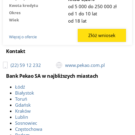
Kwota kredytu
od 5 000 do 250 000 zł
Adres:
Aleje Jerozolimskie 98, 00-807 Warszawa;
Okres
Kontakt:
(22) 59 12 232;
od 1 do 10 lat
Wiek
od 18 lat
7 Oddział w Warszawie pl. Bankowy 1
Złóż wniosek
Adres:
Plac Bankowy 1, 00-139 Warszawa;
Więcej o ofercie
Kontakt:
(22) 59 12 232;
Kontakt
8 XV Oddział w Warszawie
Adres:
Plac Bankowy 2, 00-095 Warszawa;
(22) 59 12 232
www.pekao.com.pl
Kontakt:
(22) 59 12 232;
Bank Pekao SA w najbliższych miastach
9 Dawna Centrala dla 195
Łódź
Adres:
Rondo Ignacego Daszyńskiego 2C, 00-843 Warszawa;
Białystok
Kontakt:
(22) 59 12 232;
Toruń
Gdańsk
10 Oddział w Warszawie ul. Bolkowska 2D
Kraków
Lublin
Adres:
ul. Bolkowska 2D, 01-466 Warszawa;
Sosnowiec
Kontakt:
(22) 59 12 232;
Częstochowa