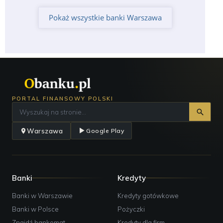
Pokaż wszystkie banki Warszawa
PORTAL FINANSOWY POLSKI
Warszawa
Google Play
Banki
Kredyty
Banki w Warszawie
Kredyty gotówkowe
Banki w Polsce
Pożyczki
Znajdź bankomat
Kredyty dla firm