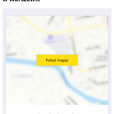
Pokaż mapę!